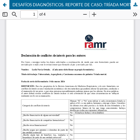
DESAFÍOS DIAGNÓSTICOS. REPORTE DE CASO: TRÍADA MORTAL POR TUBERCULOSIS, ASPERGILOSIS Y CARCINOMA ESCAMOSO DE PULMÓN