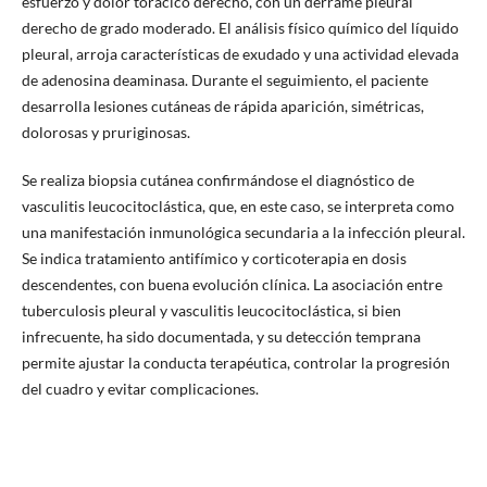
esfuerzo y dolor torácico derecho, con un derrame pleural
derecho de grado moderado. El análisis físico químico del líquido
pleural, arroja características de exudado y una actividad elevada
de adenosina deaminasa. Durante el seguimiento, el paciente
desarrolla lesiones cutáneas de rápida aparición, simétricas,
dolorosas y pruriginosas.
Se realiza biopsia cutánea confirmándose el diagnóstico de
vasculitis leucocitoclástica, que, en este caso, se interpreta como
una manifestación inmunológica secundaria a la infección pleural.
Se indica tratamiento antifímico y corticoterapia en dosis
descendentes, con buena evolución clínica. La asociación entre
tuberculosis pleural y vasculitis leucocitoclástica, si bien
infrecuente, ha sido documentada, y su detección temprana
permite ajustar la conducta terapéutica, controlar la progresión
del cuadro y evitar complicaciones.