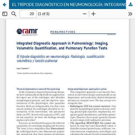
EL TRÍPODE DIAGNÓSTICO EN NEUMONOLOGÍA: INTEGRANDO RADIOLOGÍA, CUANTIFICACIÓN VOLUMÉTRICA Y FUNCIÓN PULMONAR